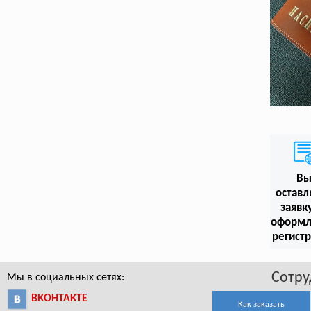
В
оставл
заявк
оформл
регист
Сотру
Мы в социальных сетях:
ВКОНТАКТЕ
Как заказать