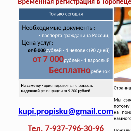
Временная регистрация в Торопец
Только сегодня
Необходимые документы:
- паспорта гражданина России;
Цена услуг:
от 8 000
рублей - 1 человек (90 дней)
от 7 000
рублей - 1 взрослый
Бесплатно
ребенок
На заметку
- ориентировочная стоимость
Страниц
надежной
регистрации от 9 200 рублей
Мы сэк
потому 
kupi.propisku@gmail.com
на пои
намного
Тел. 7-937-796-30-96
Пожалуй