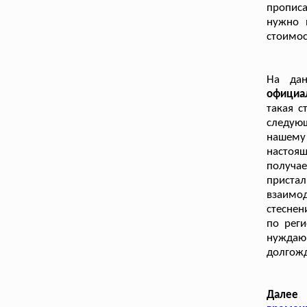
прописа
нужно 
стоимос
На да
официа
такая с
следую
нашему
настоящ
получа
приста
взаимо
стеснен
по реги
нуждаю
долгож
Далее 