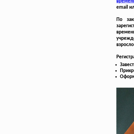
времен
email и
По зак
зарегис
времен
учрежде
взросло
Регист
Завес
Прикр
Оформ