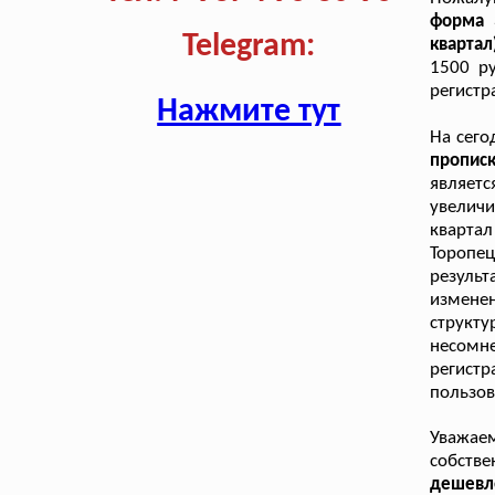
форма 
Telegram:
кварта
1500 ру
регистр
Нажмите тут
На сего
пропис
являетс
увеличи
кварта
Торопе
резуль
изменен
структ
несомн
регистр
пользов
Уважае
собств
дешевл